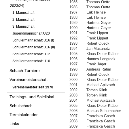
Portal64 (bis zur Saison
1985
Thomas Oette
2023/24)
1986
Thomas Oette
1987
Erik Heinze
1. Mannschaft
1988
Erik Heinze
2. Mannschaft
1989
Hartmut Geyer
3. Mannschaft
1990
Hartmut Geyer
1991
Frank Lippert
Jugendmannschaft U20
1992
Frank Lippert
Schülermannschaft U16 (I)
1993
Robert Queck
Schülermannschaft U16 (II)
1994
Jan Masanetz
1995
Klaus-Dieter Kläber
Schülermannschaft U12
1996
Hannes Langrock
Schülermannschaft U10
1997
Frank Jäger
1998
Andreas Rahm
Schach-Turniere
1999
Robert Queck
Vereinsmeisterschaft
2000
Klaus-Dieter Kläber
2001
Michael Apitzsch
Vereinsmeister seit 1978
2002
Torben Klink
2003
Torben Klink
Trainings- und Spiellokal
2004
Michael Apitzsch
Schulschach
2005
Klaus-Dieter Kläber
2006
Markus Schumacher
Terminkalender
2007
Franziska Gasch
2008
Franziska Gasch
Links
2009
Franziska Gasch